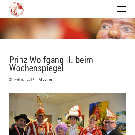
Zum
Inhalt
springen
Prinz Wolfgang II. beim
Wochenspiegel
21. Februar 2019
|
Allgemein
Zeige
grösseres
Bild