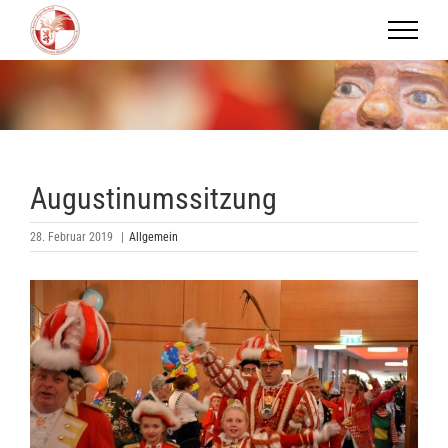
Zum
Inhalt
springen
Augustinumssitzung
28. Februar 2019
|
Allgemein
Zeige
grösseres
Bild