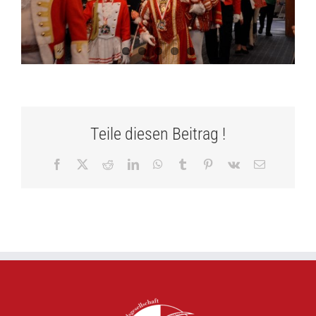
Teile diesen Beitrag !
Facebook
X
Reddit
LinkedIn
WhatsApp
Tumblr
Pinterest
Vk
E-
Mail