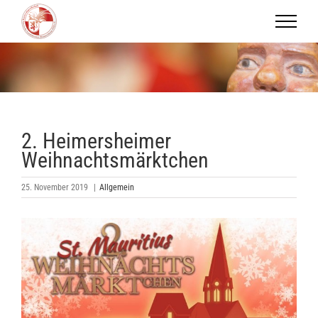
Zum
Inhalt
springen
2. Heimersheimer
Weihnachtsmärktchen
25. November 2019
|
Allgemein
Zeige
grösseres
Bild