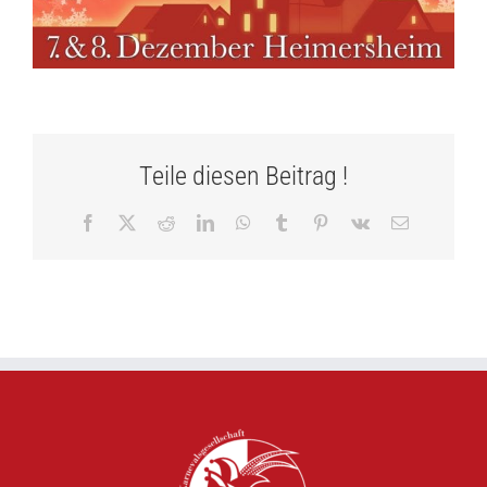
Teile diesen Beitrag !
Facebook
X
Reddit
LinkedIn
WhatsApp
Tumblr
Pinterest
Vk
E-
Mail