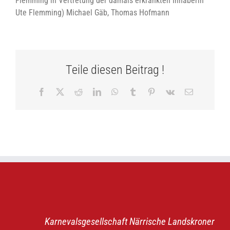
Flemming in Vertretung der damals erkrankten Inhaberin
Ute Flemming) Michael Gäb, Thomas Hofmann
Teile diesen Beitrag !
Facebook
X
Reddit
LinkedIn
WhatsApp
Tumblr
Pinterest
Vk
E-
Mail
Karnevalsgesellschaft Närrische Landskroner