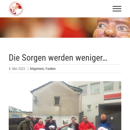
Zum
Inhalt
springen
Die Sorgen werden weniger…
4. Mai 2022
|
Allgemein
,
Funken
Zeige
grösseres
Bild