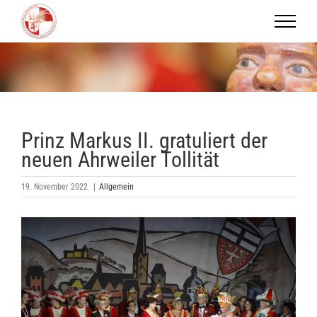
Zum
Inhalt
springen
Prinz Markus II. gratuliert der
neuen Ahrweiler Tollität
19. November 2022
|
Allgemein
Zeige
grösseres
Bild