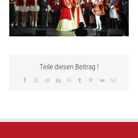
Teile diesen Beitrag !
Facebook
X
Reddit
LinkedIn
WhatsApp
Tumblr
Pinterest
Vk
E-
Mail