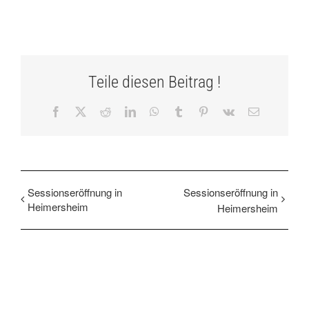
Teile diesen Beitrag !
Facebook
X
Reddit
LinkedIn
WhatsApp
Tumblr
Pinterest
Vk
E-
Mail
Sessionseröffnung in
Sessionseröffnung in
Heimersheim
Heimersheim