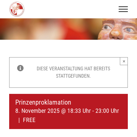
Zum
Inhalt
springen
×
DIESE VERANSTALTUNG HAT BEREITS
STATTGEFUNDEN.
Prinzenproklamation
8. November 2025 @ 18:33 Uhr
-
23:00 Uhr
|
FREE