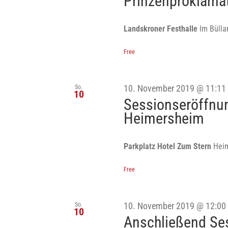
Prinzenproklama
Landskroner Festhalle
Im Bülla
Free
So.
10. November 2019 @ 11:11
10
Sessionseröffnun
Heimersheim
Parkplatz Hotel Zum Stern
Hei
Free
So.
10. November 2019 @ 12:00
10
Anschließend Ses