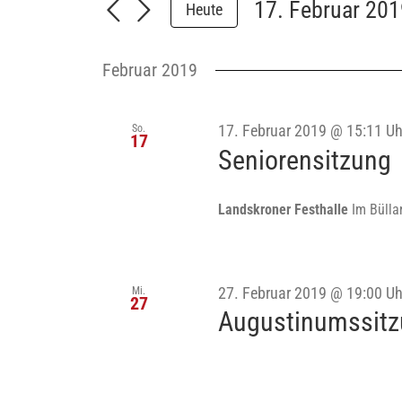
und
17. Februar 20
Heute
nach
Datum
Ansichten,
Veranstaltungen
wählen.
Schlüsselwort.
Navigation
Februar 2019
So.
17. Februar 2019 @ 15:11 Uh
17
Seniorensitzung
Landskroner Festhalle
Im Bülla
Mi.
27. Februar 2019 @ 19:00 Uh
27
Augustinumssit